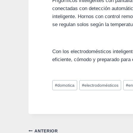
Frigoríficos inteligentes con pantall
conectadas con detección automáti
inteligente. Hornos con control rem
se regulan solos según la temperatur
Con los electrodomésticos inteligen
eficiente, cómodo y preparado para e
Etiquetas
#
domotica
#
electrodomésticos
#
en
de
la
entrada:
Navegación
ANTERIOR