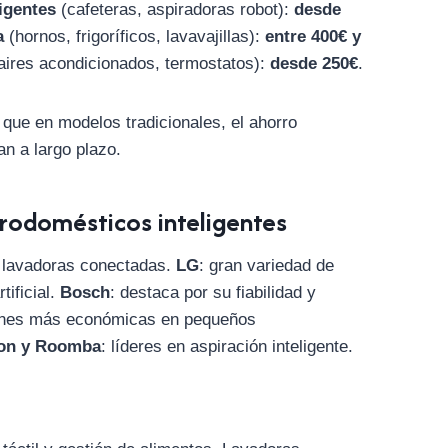
igentes
(cafeteras, aspiradoras robot):
desde
a
(hornos, frigoríficos, lavavajillas):
entre 400€ y
aires acondicionados, termostatos):
desde 250€
.
 que en modelos tradicionales, el ahorro
an a largo plazo.
rodomésticos inteligentes
y lavadoras conectadas.
LG
: gran variedad de
tificial.
Bosch
: destaca por su fiabilidad y
ones más económicas en pequeños
on y Roomba
: líderes en aspiración inteligente.