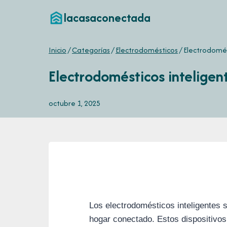
Saltar
lacasaconectada
al
contenido
Inicio
/
Categorías
/
Electrodomésticos
/
Electrodomés
Electrodomésticos inteligen
octubre 1, 2025
Los electrodomésticos inteligentes s
hogar conectado. Estos dispositivo